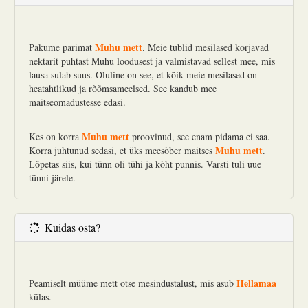
Muhu mett
Pakume parimat
. Meie tublid mesilased korjavad
nektarit puhtast Muhu loodusest ja valmistavad sellest mee, mis
lausa sulab suus. Oluline on see, et kõik meie mesilased on
heatahtlikud ja rõõmsameelsed. See kandub mee
maitseomadustesse edasi.
Muhu mett
Kes on korra
proovinud, see enam pidama ei saa.
Muhu mett
Korra juhtunud sedasi, et üks meesõber maitses
.
Lõpetas siis, kui tünn oli tühi ja kõht punnis. Varsti tuli uue
tünni järele.
Kuidas osta?
Hellamaa
Peamiselt müüme mett otse mesindustalust, mis asub
külas.